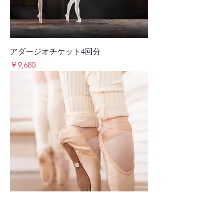
アダージオチケット4回分
価格
￥9,680