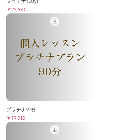
プラチナ120分
価格
￥25,630
プラチナ90分
価格
￥19,910