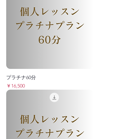
プラチナ60分
価格
￥16,500