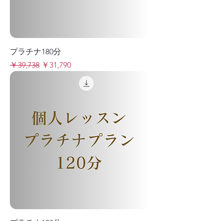
プラチナ180分
通常価格
セール価格
￥39,738
￥31,790