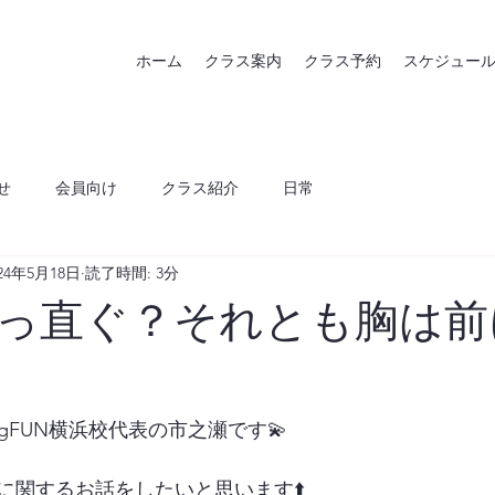
ホーム
クラス案内
クラス予約
スケジュー
せ
会員向け
クラス紹介
日常
024年5月18日
読了時間: 3分
っ直ぐ？それとも胸は前
ngFUN横浜校代表の市之瀬です💫
に関するお話をしたいと思います⬆️