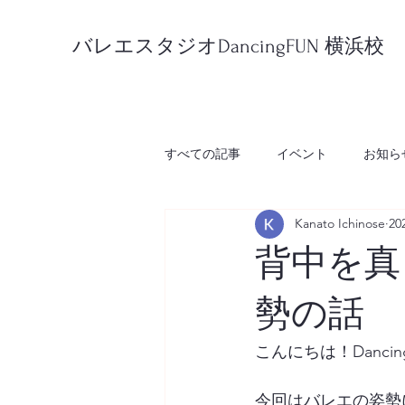
バレエスタジオDancingFUN 横浜校
すべての記事
イベント
お知ら
Kanato Ichinose
2
背中を真
勢の話
こんにちは！Danci
今回はバレエの姿勢