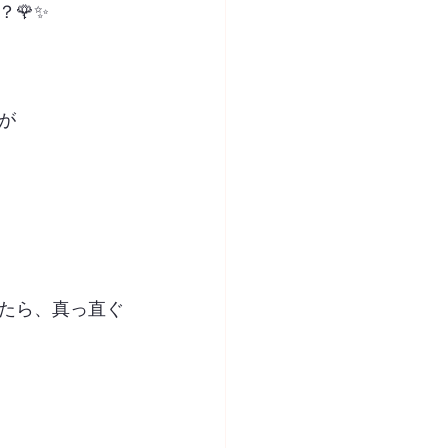
🌹✨
が
来たら、真っ直ぐ