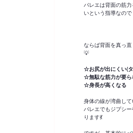
バレエは背面の筋力
いという指導なので
ならば背面を真っ直
💡
☆お尻が出にくい(
☆無駄な筋力が要ら
☆身長が高くなる
身体の線が湾曲して
バレエでもジプシー
ります💃