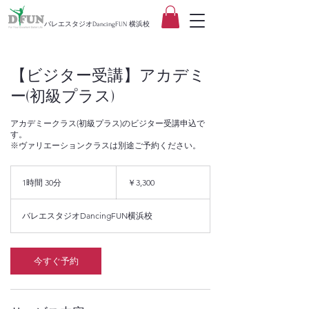
バレエスタジオDancingFUN 横浜校
【ビジター受講】アカデミ
ー(初級プラス)
アカデミークラス(初級プラス)のビジター受講申込で
す。
※ヴァリエーションクラスは別途ご予約ください。
3,300
円
1時間 30分
1
￥3,300
時
3
バレエスタジオDancingFUN横浜校
0
分
今すぐ予約