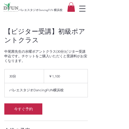
バレエスタジオDancingFUN 横浜校
【ビジター受講】初級ポア
ントクラス
中尾茜先生の水曜ポアントクラス(30分)ビジター受講
申込です。チケットをご購入いただくと受講料がお安
くなります。
1,100
円
30分
3
￥1,100
0
分
バレエスタジオDancingFUN横浜校
今すぐ予約