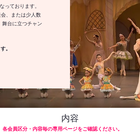
行なっております。
発表会、または少人数
、舞台に立つチャン
ます。
​内容
各会員区分・内容毎の専用ページをご確認ください。