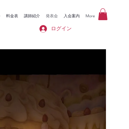
ル
料金表
講師紹介
発表会
入会案内
More
ログイン