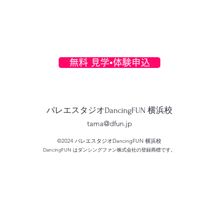
無料 見学•体験申込
バレエスタジオDancingFUN 横浜校
tama@dfun.jp
©2024 バレエスタジオDancingFUN 横浜校
DancingFUN はダンシングファン株式会社の登録商標です。