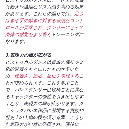
な動きや繊細なリズム感を高める効果
があります。これらの踊りでは、
足さ
ばきや手の動きに対する繊細なコント
ロールが要求され、ダンサーにとって
身体の感覚をより磨く
トレーニングに
なります。
3. 表現力の幅が広がる
ヒストリカルダンスは貴族の儀礼や文
化的背景をもとにしたものが多いた
め、
優雅さ、節度、品位を表現する
こ
とが求められます。これを学ぶこと
で、バレエダンサーは役柄ごとに異な
るキャラクターの個性を引き出しやす
くなり、表現力の幅が広がります。ク
ラシックバレエ作品に登場する貴族や
歴史上の人物の役を演じる際、こうし
た表現力が自然に発揮され、演技に一