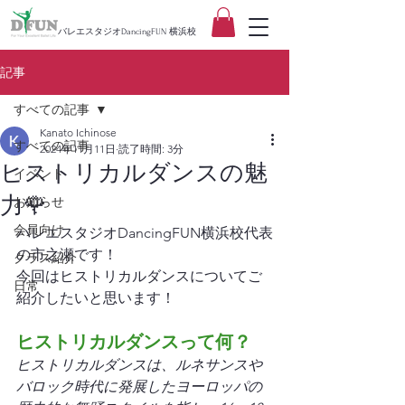
バレエスタジオDancingFUN 横浜校
記事
すべての記事
Kanato Ichinose
すべての記事
2024年11月11日
読了時間: 3分
ヒストリカルダンスの魅
イベント
力🌹
お知らせ
会員向け
バレエスタジオDancingFUN横浜校代表
の市之瀬です！
クラス紹介
今回はヒストリカルダンスについてご
日常
紹介したいと思います！
ヒストリカルダンスって何？
ヒストリカルダンスは、ルネサンスや
バロック時代に発展したヨーロッパの