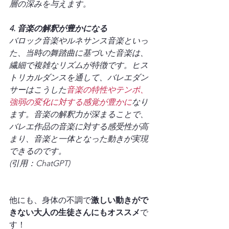
層の深みを与えます。
4. 音楽の解釈が豊かになる
バロック音楽やルネサンス音楽といっ
た、当時の舞踏曲に基づいた音楽は、
繊細で複雑なリズムが特徴です。ヒス
トリカルダンスを通して、バレエダン
サーはこうした
音楽の特性やテンポ、
強弱の変化に対する感覚が豊かに
なり
ます。音楽の解釈力が深まることで、
バレエ作品の音楽に対する感受性が高
まり、音楽と一体となった動きが実現
できるのです。
(引用：ChatGPT)
他にも、身体の不調で
激しい動きがで
きない大人の生徒さんにもオススメ
で
す！