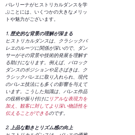
バレリーナがヒストリカルダンスを学
ぶことには、いくつかの大きなメリッ
トや魅力がございます。
1. 歴史的な背景の理解が深まる
ヒストリカルダンスは、クラシックバ
レエのルーツに関係が深いので、ダン
サーがその背景や技術的発展を理解す
る助けになります。例えば、バロック
ダンスのポジションや足さばきは、ク
ラシックバレエに取り入れられ、現代
のバレエ技法にも多くの影響を与えて
います。こうした知識は、バレエ作品
の役柄や振り付けに
リアルな表現力を
加え、観客に対してより深い物語性を
伝えることができる
のです。
2. 上品な動きとリズム感の向上
ヒストリカルダンスは、バレエの優雅