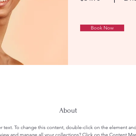
Book Now
About
er text. To change this content, double-click on the element an
view and manage all your collections? Click on the Content Ma