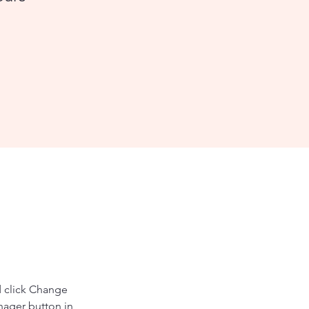
d click Change 
nager button in 