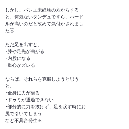
しかし、バレエ未経験の方からする
と、何気ないタンデュですら、ハード
ルが高いのだと改めて気付かされまし
た🤯
ただ足を出すと、
･膝や足先が曲がる
･内股になる
･重心がズレる
ならば、それらを克服しようと思う
と、
･全身に力が籠る
･ドゥミが通過できない
･部分的に力を抜けず、足を戻す時にお
尻で引いてしまう
など不具合発生⚠️