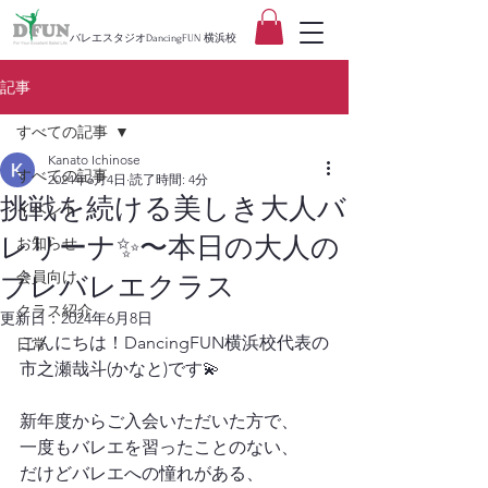
バレエスタジオDancingFUN 横浜校
記事
すべての記事
Kanato Ichinose
すべての記事
2024年6月4日
読了時間: 4分
挑戦を続ける美しき大人バ
イベント
レリーナ✨〜本日の大人の
お知らせ
会員向け
プレバレエクラス
クラス紹介
更新日：
2024年6月8日
こんにちは！DancingFUN横浜校代表の
日常
市之瀬哉斗(かなと)です💫
新年度からご入会いただいた方で、
一度もバレエを習ったことのない、
だけどバレエへの憧れがある、