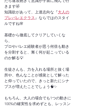
たら速攻飽きて意識が宇宙に飛んで行
きます🤣
知識欲があって、上達志向な『
大人の
プレバレエクラス
』ならではのスタイ
ルですね🌸
基礎から徹底してクリアしていくな
ら、
プロやバレエ経験者が思う何倍も動き
を分割すると、漸く何が起こっている
のか解る💡
生徒さんも、力を入れる場所と抜く場
所や、色んなことが感覚として解った
と仰っていたので、きっと新たにシナ
プスが増えたことでしょう🧠✨
もちろん、大人の場合でも1つの動きに
100%の確実性を求めずとも、レッスン