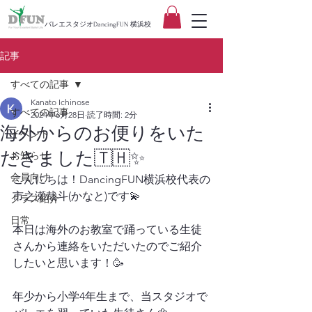
バレエスタジオDancingFUN 横浜校
記事
すべての記事
Kanato Ichinose
すべての記事
2024年6月28日
読了時間: 2分
海外からのお便りをいた
イベント
だきました🇹🇭✨
お知らせ
会員向け
こんにちは！DancingFUN横浜校代表の
市之瀬哉斗(かなと)です💫
クラス紹介
日常
本日は海外のお教室で踊っている生徒
さんから連絡をいただいたのでご紹介
したいと思います！🥳
年少から小学4年生まで、当スタジオで