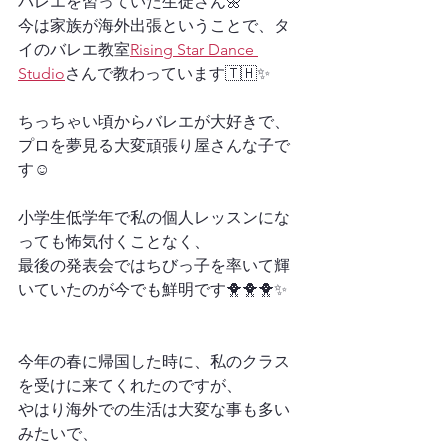
バレエを習っていた生徒さん🌼
今は家族が海外出張ということで、タ
イのバレエ教室
Rising Star Dance 
Studio
さんで教わっています🇹🇭✨
ちっちゃい頃からバレエが大好きで、
プロを夢見る大変頑張り屋さんな子で
す☺️
小学生低学年で私の個人レッスンにな
っても怖気付くことなく、
最後の発表会ではちびっ子を率いて輝
いていたのが今でも鮮明です🐥🐥🐥✨
今年の春に帰国した時に、私のクラス
を受けに来てくれたのですが、
やはり海外での生活は大変な事も多い
みたいで、